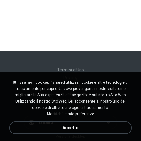
Termini d'Uso
Privacy
Utilizziamo i cookie.
4shared utilizza i cookie e altre tecnologie di
Supporto
tracciamento per capire da dove provengono i nostri visitatori e
Non venda le mie informazioni personali
migliorare la Sua esperienza di navigazione sul nostro Sito Web.
Non condivida le mie informazioni personali
Utilizzando il nostro Sito Web, Lei acconsente al nostro uso dei
cookie e di altre tecnologie di tracciamento.
Modifichi le mie preferenze
Italiano
Accetto
Versione desktop