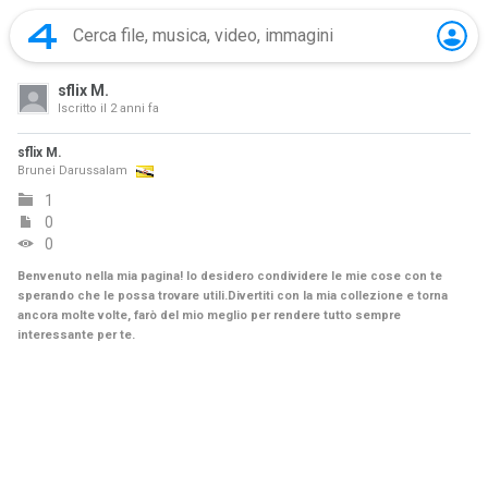
sflix M.
Iscritto il
2 anni fa
sflix M.
Brunei Darussalam
1
0
0
Benvenuto nella mia pagina! Io desidero condividere le mie cose con te
sperando che le possa trovare utili.Divertiti con la mia collezione e torna
ancora molte volte, farò del mio meglio per rendere tutto sempre
interessante per te.