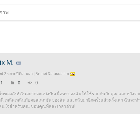
lix M.
ed
2 หลายปีที่ผ่านมา |
Brunei Darussalam
1
0
0
เว็บของฉัน! ฉันอยากจะแบ่งปันเนื้อหาของฉันให้ใช้ร่วมกันกับคุณ และหวังว่าคุ
ี่ เพลิดเพลินกับคอลเลกชันของฉัน และกลับมาอีกครั้งแล้วครั้งเล่า ฉันจะทำให้
าสนใจสำหรับคุณ ขอบคุณที่สละเวลาอ่าน!