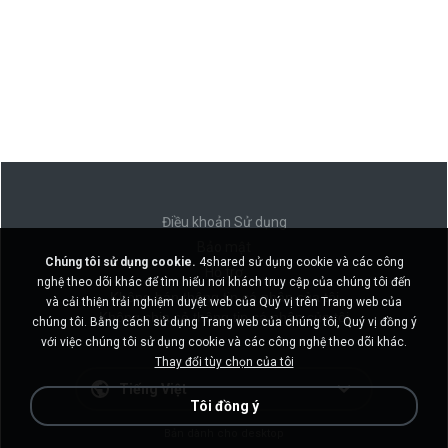
Điều khoản Sử dụng
Bảo mật
Chúng tôi sử dụng cookie.
4shared sử dụng cookie và các công
Hỗ trợ
nghệ theo dõi khác để tìm hiểu nơi khách truy cập của chúng tôi đến
Không bán thông tin cá nhân của tôi
và cải thiện trải nghiệm duyệt web của Quý vị trên Trang web của
Không chia sẻ thông tin cá nhân của tôi
chúng tôi. Bằng cách sử dụng Trang web của chúng tôi, Quý vị đồng ý
với việc chúng tôi sử dụng cookie và các công nghệ theo dõi khác.
Thay đổi tùy chọn của tôi
Tiếng Việt
Tôi đồng ý
Bản dành cho desktop