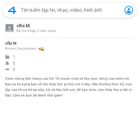
sflix M.
Đã Gia nhập
2 năm trước
sflix M.
Brunei Darussalam
1
0
0
Chào mừng đến trang của tôi! Tôi muốn chia sẻ thư mục riêng của mình với
bạn và hy vọng bạn sẽ tìm thấy thứ gì hữu ích ở đây. Hãy thưởng thức bộ sưu
tập của tôi và trở lại nữa, tôi sẽ làm hết sức để bạn luôn cảm thấy thú vị khi ở
đây. Cảm ơn bạn đã dành thời gian!