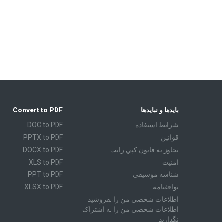
بایدها و نبایدها
Convert to PDF
شرايط استفاده
DOC to PDF
قوانين
PPTX to PDF
تجاوز به قانون كپي رايت
DOCX to PDF
امنیت
XLS to PDF
شناسه موسیقی
PPT to PDF
توافقنامه
XLSX to PDF
اطلاعات شخصی من را نفروشید
CBR to PDF
اطلاعات شخصی من را به اشتراک
TXT to PDF
نگذارید