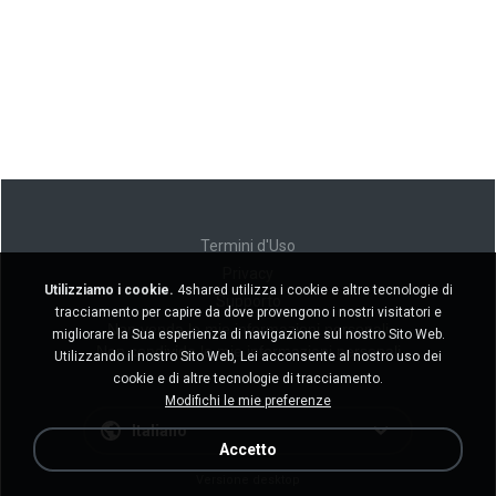
Termini d'Uso
Privacy
Utilizziamo i cookie.
4shared utilizza i cookie e altre tecnologie di
Supporto
tracciamento per capire da dove provengono i nostri visitatori e
Non venda le mie informazioni personali
migliorare la Sua esperienza di navigazione sul nostro Sito Web.
Non condivida le mie informazioni personali
Utilizzando il nostro Sito Web, Lei acconsente al nostro uso dei
cookie e di altre tecnologie di tracciamento.
Modifichi le mie preferenze
Italiano
Accetto
Versione desktop