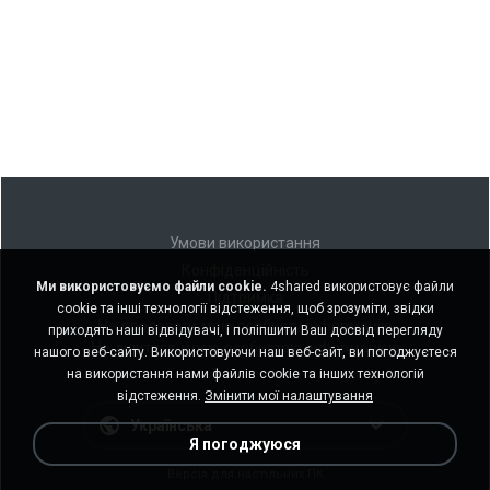
Умови використання
Конфіденційність
Ми використовуємо файли cookie.
4shared використовує файли
Підтримка
cookie та інші технології відстеження, щоб зрозуміти, звідки
Не продавати мою особисту інформацію
приходять наші відвідувачі, і поліпшити Ваш досвід перегляду
Не ділитися моєю особистою інформацією
нашого веб-сайту. Використовуючи наш веб-сайт, ви погоджуєтеся
на використання нами файлів cookie та інших технологій
відстеження.
Змінити мої налаштування
Українська
Я погоджуюся
Версія для настільних ПК