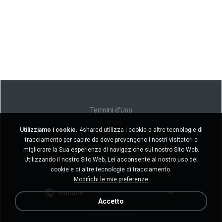
Termini d'Uso
Privacy
Utilizziamo i cookie.
4shared utilizza i cookie e altre tecnologie di
Supporto
tracciamento per capire da dove provengono i nostri visitatori e
Non venda le mie informazioni personali
migliorare la Sua esperienza di navigazione sul nostro Sito Web.
Non condivida le mie informazioni personali
Utilizzando il nostro Sito Web, Lei acconsente al nostro uso dei
cookie e di altre tecnologie di tracciamento.
Modifichi le mie preferenze
Italiano
Accetto
Versione desktop