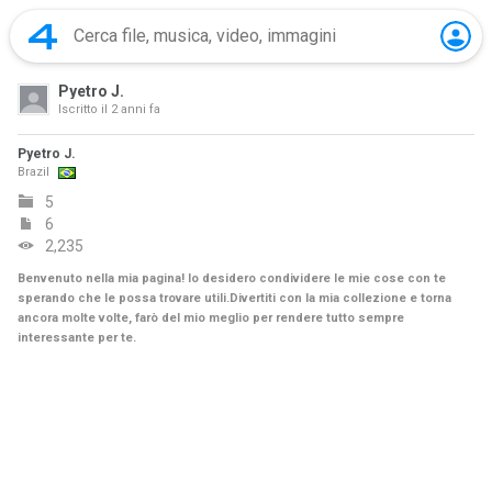
Pyetro J.
Iscritto il
2 anni fa
Pyetro J.
Brazil
5
6
2,235
Benvenuto nella mia pagina! Io desidero condividere le mie cose con te
sperando che le possa trovare utili.Divertiti con la mia collezione e torna
ancora molte volte, farò del mio meglio per rendere tutto sempre
interessante per te.