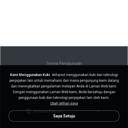
Terma Penggunaan
Privasi
Kami Menggunakan Kuki.
4shared menggunakan kuki dan teknologi
Sokongan
penjejakan lain untuk memahami dari mana pengunjung kami datang
Jangan jual maklumat peribadi saya
dan meningkatkan pengalaman melayari Anda di Laman Web kami.
Jangan kongsi maklumat peribadi saya
Dengan menggunakan Laman Web kami, Anda bersetuju dengan
penggunaan kuki dan teknologi penjejakan lain oleh kami.
Ubah pilihan saya
Bahasa Melayu
Saya Setuju
Versi desktop