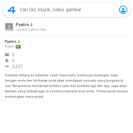
Pyetro J.
Joined
2 tahun lalu
Pyetro J.
Brazil
5
6
2,237
Selamat datang ke halaman saya! Saya mahu berkongsi barangan saya
dengan anda dan berharap anda akan mendapati sesuatu yang berguna di
sini. Bergembira menikmati koleksi saya dan kembali lagi dan lagi, saya akan
lakukan yang terbaik agar ia sentiasa menarik buat anda. Terima kasih kerana
meluangkan masa anda!