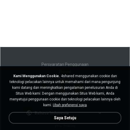
Persyaratan Penggunaan
Privasi
Kami Menggunakan Cookie.
4shared menggunakan cookie dan
Bantuan
teknologi pelacakan lainnya untuk memahami dari mana pengunjung
Jangan jual informasi pribadi saya
kami datang dan meningkatkan pengalaman penelusuran Anda di
Jangan bagikan informasi pribadi saya
Situs Web kami. Dengan menggunakan Situs Web kami, Anda
menyetujui penggunaan cookie dan teknologi pelacakan lainnya oleh
kami.
Ubah preferensi saya
Bahasa Indonesia
Saya Setuju
Versi desktop