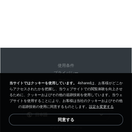
使用条件
プライバシー
サポート
当サイトではクッキーを使用しています。
4sharedは、お客様がどこか
個人情報を販売しない
らアクセスされたかを把握し、当ウェブサイトでの閲覧体験を向上させ
個人情報を共有しない
るために、クッキーおよびその他の追跡技術を使用しています。当ウェ
ブサイトを使用することにより、お客様は当社のクッキーおよびその他
の追跡技術の使用に同意するものとします。
設定を変更する
日本語
同意する
デスクトップバージョ