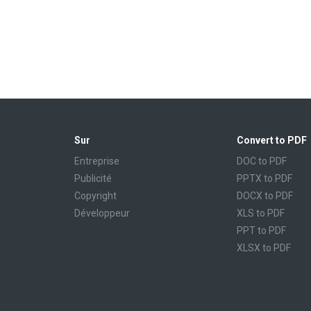
Sur
Convert to PDF
Entreprise
DOC to PDF
Publicité
PPTX to PDF
Copyright
DOCX to PDF
Développeur
XLS to PDF
PPT to PDF
XLSX to PDF
CBR to PDF
TXT to PDF
PPS to PDF