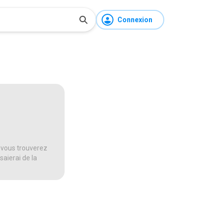
Connexion
 vous trouverez
saierai de la