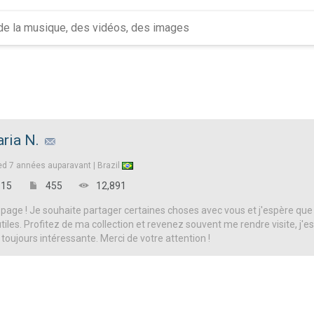
ria N.
ed
7 années auparavant |
Brazil
15
455
12,891
page ! Je souhaite partager certaines choses avec vous et j'espère que
iles. Profitez de ma collection et revenez souvent me rendre visite, j'es
 toujours intéressante. Merci de votre attention !