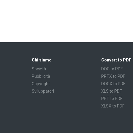
Chi siamo
Convert to PDF
Società
DOC to PDF
Pubblicità
PPTX to PDF
Copyright
DOCX to PDF
Sviluppatori
XLS to PDF
PPT to PDF
XLSX to PDF
CBR to PDF
TXT to PDF
PPS to PDF