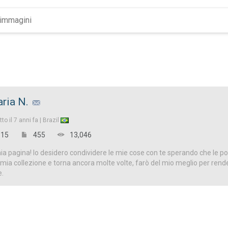
ria N.
tto il
7 anni fa |
Brazil
15
455
13,046
a pagina! Io desidero condividere le mie cose con te sperando che le p
 la mia collezione e torna ancora molte volte, farò del mio meglio per ren
e.