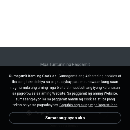
Mga Tuntunin ng Paggamit
Privacy
Gumagamit Kami ng Cookies.
Gumagamit ang 4shared ng cookies at
Suporta
iba pang teknolohiya sa pagsubaybay para maunawaan kung saan
Huwag ibenta ang aking personal na impormasyon
nagmumula ang aming mga bisita at mapabuti ang iyong karanasan
Huwag ibahagi ang aking personal na impormasyon
sa pag-browse sa aming Website. Sa paggamit ng aming Website,
sumasang-ayon ka sa paggamit namin ng cookies at iba pang
teknolohiya sa pagsubaybay.
Baguhin ang aking mga kagustuhan
Tagalog
Sumasang-ayon ako
Desktop na bersyon