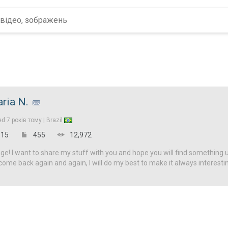
ria N.
ed
7 років тому |
Brazil
15
455
12,972
! I want to share my stuff with you and hope you will find something u
come back again and again, I will do my best to make it always interesti