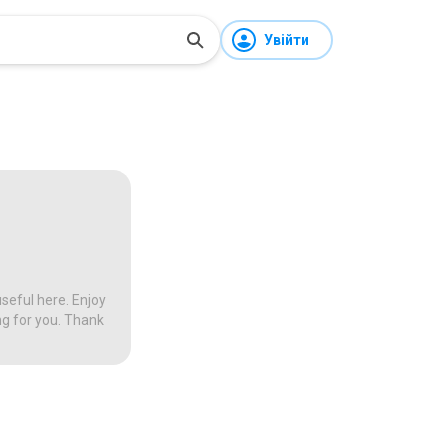
Увійти
seful here. Enjoy
ng for you. Thank