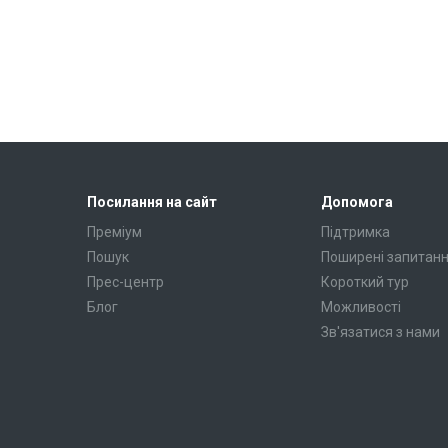
Посилання на сайт
Допомога
Преміум
Підтримка
Пошук
Поширені запитан
Прес-центр
Короткий тур
Блог
Можливості
Зв'язатися з нами