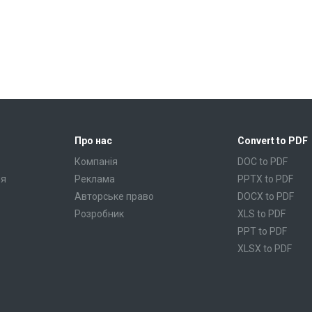
Про нас
Convert to PDF
Компанія
DOC to PDF
ня
Реклама
PPTX to PDF
Авторське право
DOCX to PDF
Розробник
XLS to PDF
PPT to PDF
XLSX to PDF
CBR to PDF
TXT to PDF
PPS to PDF