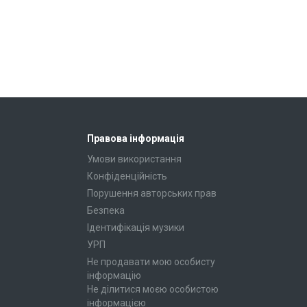
Правова інформація
Умови використання
Конфіденційність
Порушення авторських прав
Безпека
Ідентифікація музики
УРП
Не продавати мою особисту
інформацію
Не ділитися моєю особистою
інформацією