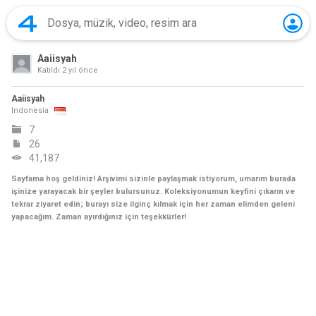
Aaiisyah
Katıldı
2 yıl önce
Aaiisyah
Indonesia
7
26
41,187
Sayfama hoş geldiniz! Arşivimi sizinle paylaşmak istiyorum, umarım burada
işinize yarayacak bir şeyler bulursunuz. Koleksiyonumun keyfini çıkarın ve
tekrar ziyaret edin; burayı size ilginç kılmak için her zaman elimden geleni
yapacağım. Zaman ayırdığınız için teşekkürler!