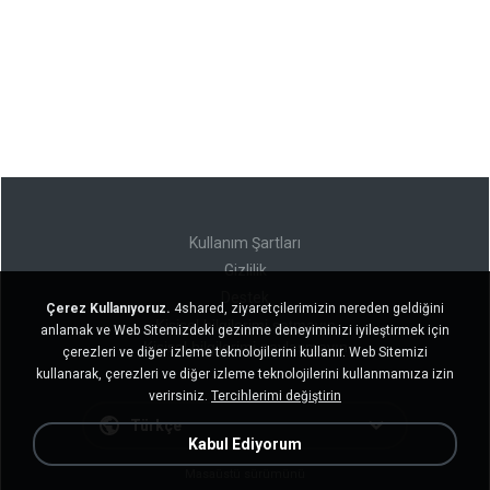
Kullanım Şartları
Gizlilik
Destek
Çerez Kullanıyoruz.
4shared, ziyaretçilerimizin nereden geldiğini
Kişisel bilgilerimi satmayın
anlamak ve Web Sitemizdeki gezinme deneyiminizi iyileştirmek için
Kişisel bilgilerimi paylaşmayın
çerezleri ve diğer izleme teknolojilerini kullanır. Web Sitemizi
kullanarak, çerezleri ve diğer izleme teknolojilerini kullanmamıza izin
verirsiniz.
Tercihlerimi değiştirin
Türkçe
Kabul Ediyorum
Masaüstü sürümünü