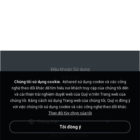
Điều khoản Sử dụng
Bảo mật
Chúng tôi sử dụng cookie.
4shared sử dụng cookie và các công
Hỗ trợ
nghệ theo dõi khác để tìm hiểu nơi khách truy cập của chúng tôi đến
Không bán thông tin cá nhân của tôi
và cải thiện trải nghiệm duyệt web của Quý vị trên Trang web của
Không chia sẻ thông tin cá nhân của tôi
chúng tôi. Bằng cách sử dụng Trang web của chúng tôi, Quý vị đồng ý
với việc chúng tôi sử dụng cookie và các công nghệ theo dõi khác.
Thay đổi tùy chọn của tôi
Tiếng Việt
Tôi đồng ý
Bản dành cho desktop