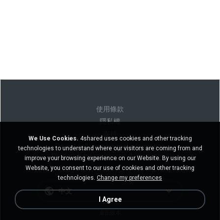
使用條款
隱私權
支持
We Use Cookies.
4shared uses cookies and other tracking
Do not sell my personal information
technologies to understand where our visitors are coming from and
Do not share my personal information
improve your browsing experience on our Website. By using our
Website, you consent to our use of cookies and other tracking
technologies.
Change my preferences
中文
I Agree
桌面版本