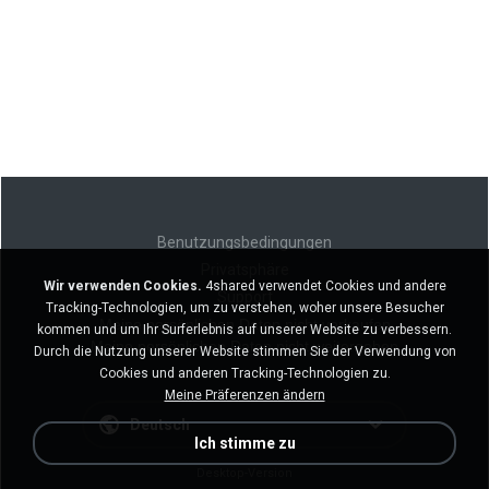
Benutzungsbedingungen
Privatsphäre
Wir verwenden Cookies.
4shared verwendet Cookies und andere
Support
Tracking-Technologien, um zu verstehen, woher unsere Besucher
Meine persönlichen Daten nicht verkaufen
kommen und um Ihr Surferlebnis auf unserer Website zu verbessern.
Meine persönlichen Daten nicht weitergeben
Durch die Nutzung unserer Website stimmen Sie der Verwendung von
Cookies und anderen Tracking-Technologien zu.
Meine Präferenzen ändern
Deutsch
Ich stimme zu
Desktop-Version