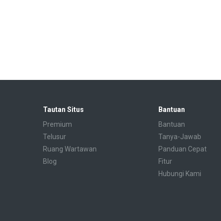
Tautan Situs
Bantuan
Premium
Bantuan
Telusur
Tanya-Jawab
Ruang Wartawan
Panduan Cepat
Blog
Fitur
Hubungi Kami