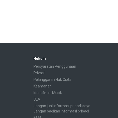
Hukum
Persyaratan Penggunaan
Privasi
Pelanggaran Hak Cipta
Keamanan
Identifikasi Musik
SLA
Jangan jual informasi pribadi saya
Jangan bagikan informasi pribadi
saya