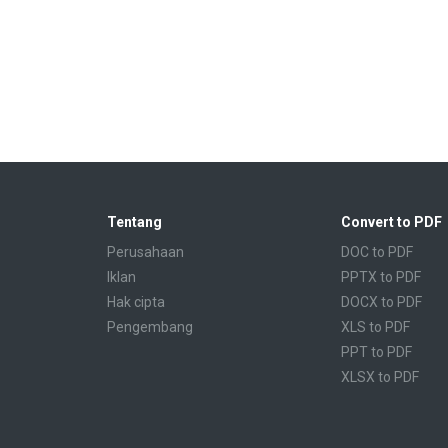
Tentang
Convert to PDF
Perusahaan
DOC to PDF
Iklan
PPTX to PDF
Hak cipta
DOCX to PDF
Pengembang
XLS to PDF
PPT to PDF
XLSX to PDF
CBR to PDF
TXT to PDF