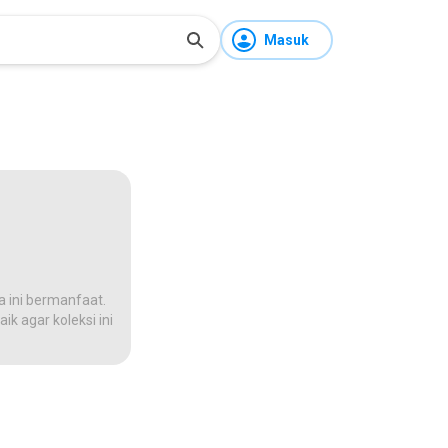
Masuk
a ini bermanfaat.
ik agar koleksi ini