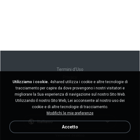
Termini d'Uso
Privacy
Utilizziamo i cookie.
4shared utilizza i cookie e altre tecnologie di
Supporto
tracciamento per capire da dove provengono i nostri visitatori e
Non venda le mie informazioni personali
migliorare la Sua esperienza di navigazione sul nostro Sito Web.
Non condivida le mie informazioni personali
Utilizzando il nostro Sito Web, Lei acconsente al nostro uso dei
cookie e di altre tecnologie di tracciamento.
Modifichi le mie preferenze
Italiano
Accetto
Versione desktop