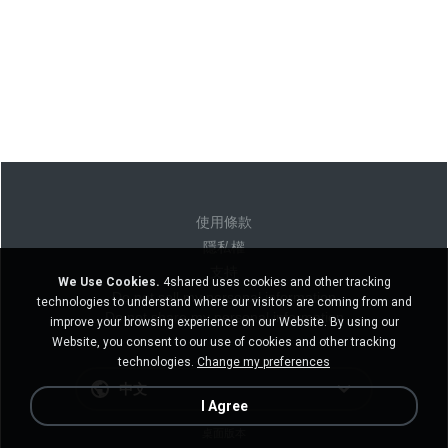
使用條款
隱私權
支持
We Use Cookies.
4shared uses cookies and other tracking
Do not sell my personal information
technologies to understand where our visitors are coming from and
Do not share my personal information
improve your browsing experience on our Website. By using our
Website, you consent to our use of cookies and other tracking
technologies.
Change my preferences
中文
I Agree
桌面版本