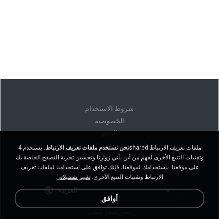
شروط الاستخدام
الخصوصية
الدعم
لا تبيع معلوماتي الشخصية
نحن نستخدم ملفات تعريف الارتباط.
يستخدم 4shared ملفات تعريف الارتباط
لا تشارك معلوماتي الشخصية
وتقنيات التتبع الأخرى لفهم من أين يأتي زوارنا وتحسين تجربة التصفح الخاصة بك
على موقعنا. باستخدامك لموقعنا، فإنك توافق على استخدامنا لملفات تعريف
الارتباط وتقنيات التتبع الأخرى.
تغيير تفضيلاتي
العربية
أوافق
إصدار سطح المكتب