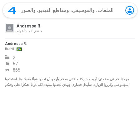
Andressa R.
منضم
6 منذ أعوام
Andressa R.
Brazil
2
67
865
مرحبًا بكم في صفحتي! أريد مشاركة ملفاتي معكم وأرجو أن تجدوا شيئًا مفيدًا هنا. استمتعوا
بمجموعتي وكرروا الزيارة، سأبذل قصارى جهدي لجعلها مفيدة لكم دومًا. شكرًا على وقتكم!