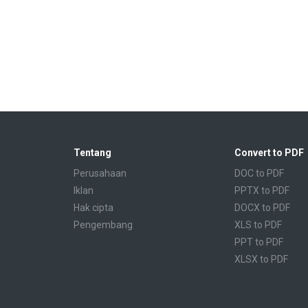
Tentang
Convert to PDF
Perusahaan
DOC to PDF
Iklan
PPTX to PDF
Hak cipta
DOCX to PDF
Pengembang
XLS to PDF
PPT to PDF
XLSX to PDF
CBR to PDF
TXT to PDF