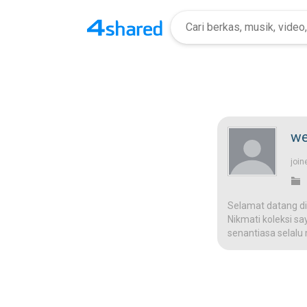
we
join
Selamat datang di
Nikmati koleksi sa
senantiasa selalu