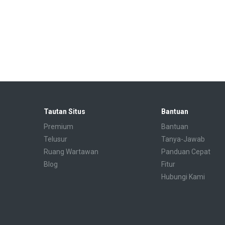
Tautan Situs
Bantuan
Premium
Bantuan
Telusur
Tanya-Jawab
Ruang Wartawan
Panduan Cepat
Blog
Fitur
Hubungi Kami