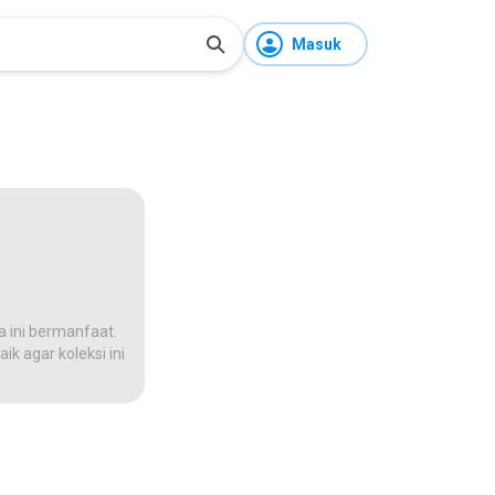
Masuk
a ini bermanfaat.
ik agar koleksi ini