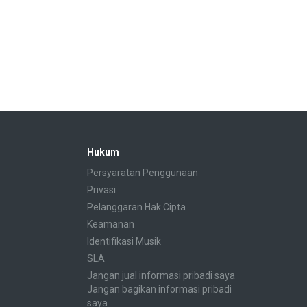
Hukum
Persyaratan Penggunaan
Privasi
Pelanggaran Hak Cipta
Keamanan
Identifikasi Musik
SLA
Jangan jual informasi pribadi saya
Jangan bagikan informasi pribadi
saya