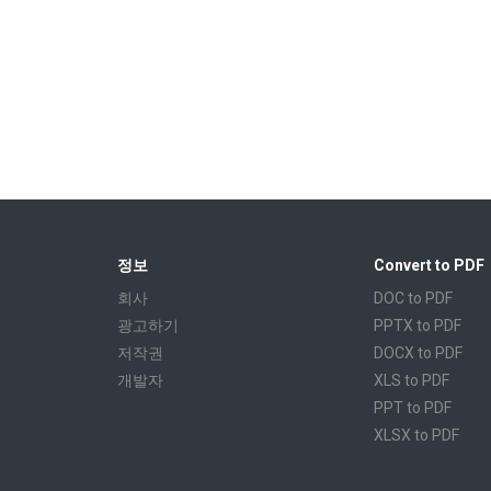
정보
Convert to PDF
회사
DOC to PDF
광고하기
PPTX to PDF
저작권
DOCX to PDF
개발자
XLS to PDF
PPT to PDF
XLSX to PDF
CBR to PDF
TXT to PDF