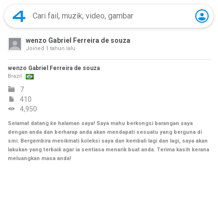
wenzo Gabriel Ferreira de souza
Joined
1 tahun lalu
wenzo Gabriel Ferreira de souza
Brazil
7
410
4,950
Selamat datang ke halaman saya! Saya mahu berkongsi barangan saya
dengan anda dan berharap anda akan mendapati sesuatu yang berguna di
sini. Bergembira menikmati koleksi saya dan kembali lagi dan lagi, saya akan
lakukan yang terbaik agar ia sentiasa menarik buat anda. Terima kasih kerana
meluangkan masa anda!