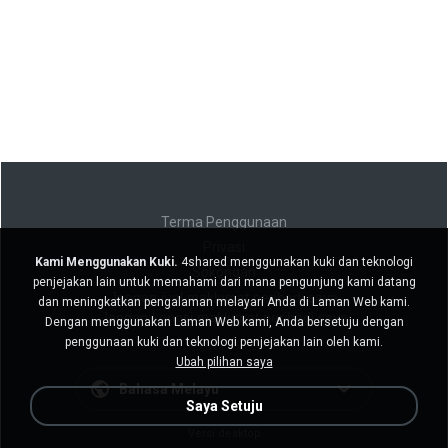
Terma Penggunaan
Privasi
Kami Menggunakan Kuki.
4shared menggunakan kuki dan teknologi
Sokongan
penjejakan lain untuk memahami dari mana pengunjung kami datang
Jangan jual maklumat peribadi saya
dan meningkatkan pengalaman melayari Anda di Laman Web kami.
Jangan kongsi maklumat peribadi saya
Dengan menggunakan Laman Web kami, Anda bersetuju dengan
penggunaan kuki dan teknologi penjejakan lain oleh kami.
Ubah pilihan saya
Bahasa Melayu
Saya Setuju
Versi desktop