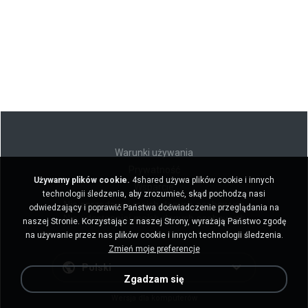
Warunki używania
Prywatność
Używamy plików cookie.
4shared używa plików cookie i innych
Wsparcie
technologii śledzenia, aby zrozumieć, skąd pochodzą nasi
Nie sprzedawaj moich danych osobowych
odwiedzający i poprawić Państwa doświadczenie przeglądania na
Nie udostępniaj moich danych osobowych
naszej Stronie. Korzystając z naszej Strony, wyrażają Państwo zgodę
na używanie przez nas plików cookie i innych technologii śledzenia.
Zmień moje preferencje
Polski
Zgadzam się
Wersja dla komputerów