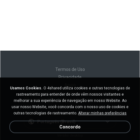
Termos de Uso
Privacidade
Apoio
Usamos Cookies.
O 4shared utiliza cookies e outras tecnologias de
Não venda minhas informações pessoais
rastreamento para entender de onde vêm nossos visitantes e
Não compartilhe minhas informações pessoais
melhorar a sua experiência de navegação em nosso Website. Ao
usar nosso Website, você concorda com o nosso uso de cookies e
outras tecnologias de rastreamento.
Alterar minhas preferências
Português (Brasil)
Concordo
Versão desktop