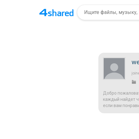
we
join
Добро пожаловат
каждый найдет чт
если вам понрави