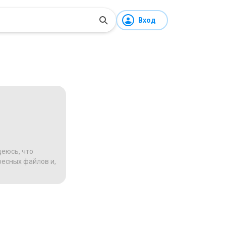
Вход
деюсь, что
ресных файлов и,