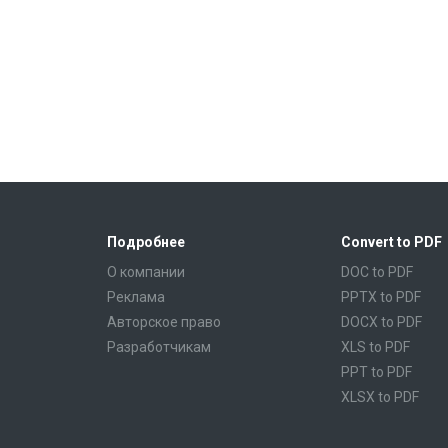
Подробнее
Convert to PDF
О компании
DOC to PDF
Реклама
PPTX to PDF
Авторское право
DOCX to PDF
Разработчикам
XLS to PDF
PPT to PDF
XLSX to PDF
CBR to PDF
TXT to PDF