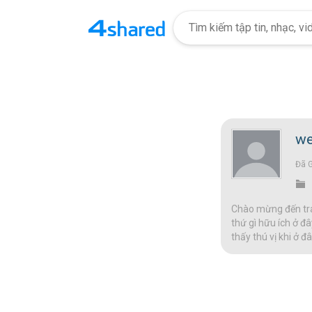
we
Đã 
Chào mừng đến tran
thứ gì hữu ích ở đâ
thấy thú vị khi ở 