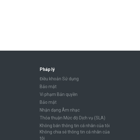
Pháp lý
Điều khoản Sử dụng
Bảo mật
Vi phạm Bản quyền
Bảo mật
Nhận dạng Âm nhạc
Thỏa thuận Mức độ Dịch vụ (SLA)
Không bán thông tin cá nhân của tôi
Không chia sẻ thông tin cá nhân của
tôi