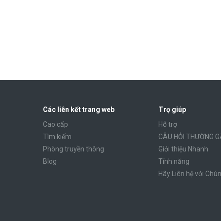
Các liên kết trang web
Trợ giúp
Cao cấp
Hỗ trợ
Tìm kiếm
CÂU HỎI THƯỜNG G
Phòng truyền thông
Giới thiệu Nhanh
Blog
Tính năng
Hãy Liên hệ với Chún