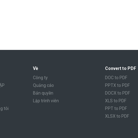
Về
Convert to PDF
Công ty
DOC to PDF
ẶP
Quảng cáo
PPTX to PDF
Bản quyền
DOCX to PDF
Lập trình viên
XLS to PDF
g tôi
PPT to PDF
XLSX to PDF
CBR to PDF
TXT to PDF