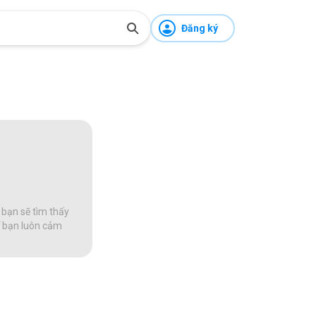
Đăng ký
 bạn sẽ tìm thấy
để bạn luôn cảm