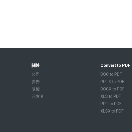
關於
Convert to PDF
公司
DOC to PDF
廣告
PPTX to PDF
版權
DOCX to PDF
开发者
XLS to PDF
PPT to PDF
XLSX to PDF
CBR to PDF
TXT to PDF