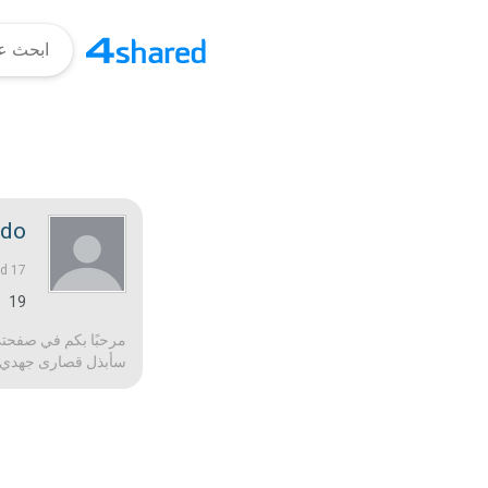
ido
17 منذ أعوام |
ed
19
مرحبًا بكم في صفحتي!
سأبذل قصارى جهدي لج