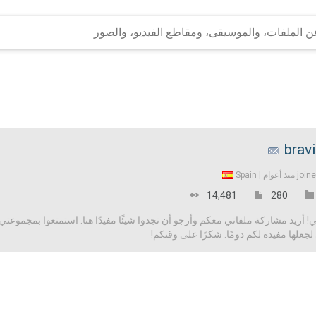
brav
Spain
join
14,481
280
 أريد مشاركة ملفاتي معكم وأرجو أن تجدوا شيئًا مفيدًا هنا. استمتعوا بمجموعتي 
علها مفيدة لكم دومًا. شكرًا على وقتكم!