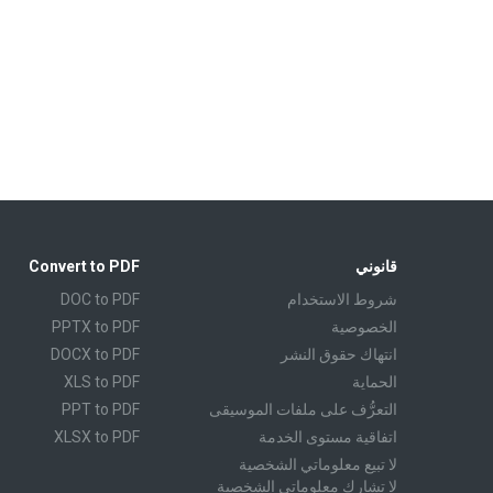
قانوني
Convert to PDF
شروط الاستخدام
DOC to PDF
الخصوصية
PPTX to PDF
انتهاك حقوق النشر
DOCX to PDF
الحماية
XLS to PDF
التعرُّف على ملفات الموسيقى
PPT to PDF
اتفاقية مستوى الخدمة
XLSX to PDF
لا تبيع معلوماتي الشخصية
CBR to PDF
لا تشارك معلوماتي الشخصية
TXT to PDF