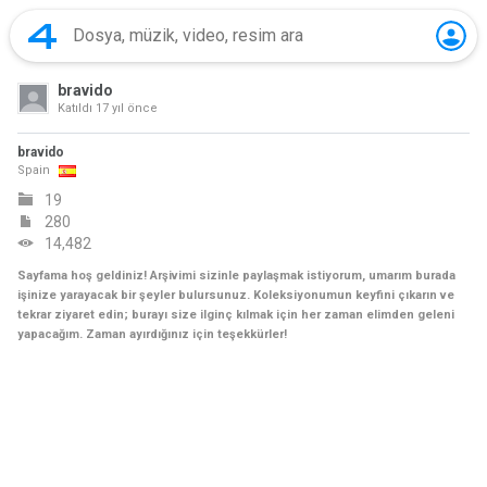
bravido
Katıldı
17 yıl önce
bravido
Spain
19
280
14,482
Sayfama hoş geldiniz! Arşivimi sizinle paylaşmak istiyorum, umarım burada
işinize yarayacak bir şeyler bulursunuz. Koleksiyonumun keyfini çıkarın ve
tekrar ziyaret edin; burayı size ilginç kılmak için her zaman elimden geleni
yapacağım. Zaman ayırdığınız için teşekkürler!