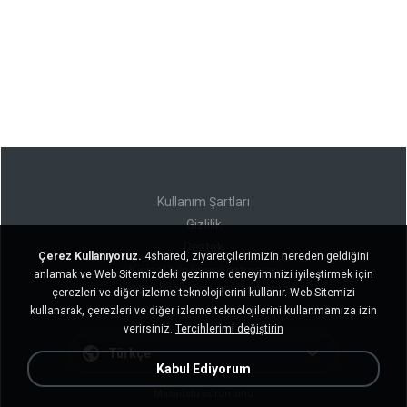
Kullanım Şartları
Gizlilik
Destek
Çerez Kullanıyoruz.
4shared, ziyaretçilerimizin nereden geldiğini
Kişisel bilgilerimi satmayın
anlamak ve Web Sitemizdeki gezinme deneyiminizi iyileştirmek için
Kişisel bilgilerimi paylaşmayın
çerezleri ve diğer izleme teknolojilerini kullanır. Web Sitemizi
kullanarak, çerezleri ve diğer izleme teknolojilerini kullanmamıza izin
verirsiniz.
Tercihlerimi değiştirin
Türkçe
Kabul Ediyorum
Masaüstü sürümünü