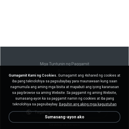
Mga Tuntunin ng Paggamit
Privacy
Gumagamit Kami ng Cookies.
Gumagamit ang 4shared ng cookies at
Suporta
iba pang teknolohiya sa pagsubaybay para maunawaan kung saan
Huwag ibenta ang aking personal na impormasyon
nagmumula ang aming mga bisita at mapabuti ang iyong karanasan
Huwag ibahagi ang aking personal na impormasyon
sa pag-browse sa aming Website. Sa paggamit ng aming Website,
sumasang-ayon ka sa paggamit namin ng cookies at iba pang
teknolohiya sa pagsubaybay.
Baguhin ang aking mga kagustuhan
Tagalog
Sumasang-ayon ako
Desktop na bersyon