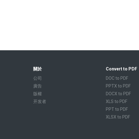
關於
Convert to PDF
公司
DOC to PDF
廣告
PPTX to PDF
版權
DOCX to PDF
开发者
XLS to PDF
PPT to PDF
XLSX to PDF
CBR to PDF
TXT to PDF