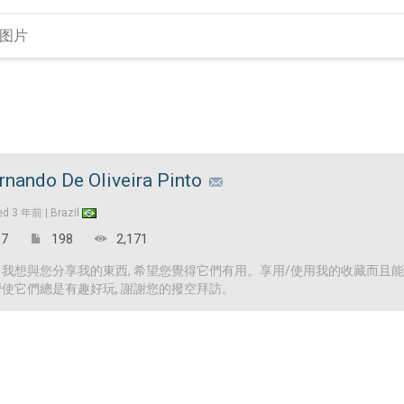
rnando De Oliveira Pinto
ed
3 年前 |
Brazil
7
198
2,171
! 我想與您分享我的東西, 希望您覺得它們有用。享用/使用我的收藏而且
營使它們總是有趣好玩, 謝謝您的撥空拜訪。