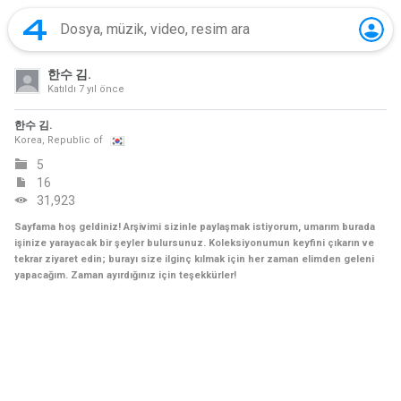
한수 김.
Katıldı
7 yıl önce
한수 김.
Korea, Republic of
5
16
31,923
Sayfama hoş geldiniz! Arşivimi sizinle paylaşmak istiyorum, umarım burada
işinize yarayacak bir şeyler bulursunuz. Koleksiyonumun keyfini çıkarın ve
tekrar ziyaret edin; burayı size ilginç kılmak için her zaman elimden geleni
yapacağım. Zaman ayırdığınız için teşekkürler!