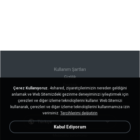
Kullanım Şartları
Gizlilik
Destek
Çerez Kullanıyoruz.
4shared, ziyaretçilerimizin nereden geldiğini
Kişisel bilgilerimi satmayın
anlamak ve Web Sitemizdeki gezinme deneyiminizi iyileştirmek için
Kişisel bilgilerimi paylaşmayın
çerezleri ve diğer izleme teknolojilerini kullanır. Web Sitemizi
kullanarak, çerezleri ve diğer izleme teknolojilerini kullanmamıza izin
verirsiniz.
Tercihlerimi değiştirin
Türkçe
Kabul Ediyorum
Masaüstü sürümünü