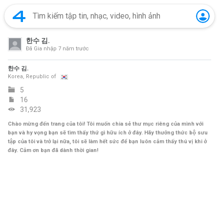
한수 김.
Đã Gia nhập
7 năm trước
한수 김.
Korea, Republic of
5
16
31,923
Chào mừng đến trang của tôi! Tôi muốn chia sẻ thư mục riêng của mình với
bạn và hy vọng bạn sẽ tìm thấy thứ gì hữu ích ở đây. Hãy thưởng thức bộ sưu
tập của tôi và trở lại nữa, tôi sẽ làm hết sức để bạn luôn cảm thấy thú vị khi ở
đây. Cảm ơn bạn đã dành thời gian!