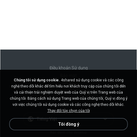
Điều khoản Sử dụng
Bảo mật
Chúng tôi sử dụng cookie.
4shared sử dụng cookie và các công
Hỗ trợ
nghệ theo dõi khác để tìm hiểu nơi khách truy cập của chúng tôi đến
Không bán thông tin cá nhân của tôi
và cải thiện trải nghiệm duyệt web của Quý vị trên Trang web của
Không chia sẻ thông tin cá nhân của tôi
chúng tôi. Bằng cách sử dụng Trang web của chúng tôi, Quý vị đồng ý
với việc chúng tôi sử dụng cookie và các công nghệ theo dõi khác.
Thay đổi tùy chọn của tôi
Tiếng Việt
Tôi đồng ý
Bản dành cho desktop