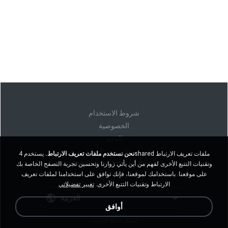
شروط الاستخدام
الخصوصية
الدعم
لا تبيع معلوماتي الشخصية
نحن نستخدم ملفات تعريف الارتباط.
يستخدم 4shared ملفات تعريف الارتباط
لا تشارك معلوماتي الشخصية
وتقنيات التتبع الأخرى لفهم من أين يأتي زوارنا وتحسين تجربة التصفح الخاصة بك
على موقعنا. باستخدامك لموقعنا، فإنك توافق على استخدامنا لملفات تعريف
الارتباط وتقنيات التتبع الأخرى.
تغيير تفضيلاتي
العربية
أوافق
إصدار سطح المكتب