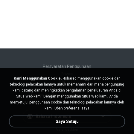
Persyaratan Penggunaan
Privasi
Kami Menggunakan Cookie.
4shared menggunakan cookie dan
Bantuan
teknologi pelacakan lainnya untuk memahami dari mana pengunjung
Jangan jual informasi pribadi saya
kami datang dan meningkatkan pengalaman penelusuran Anda di
Jangan bagikan informasi pribadi saya
Situs Web kami. Dengan menggunakan Situs Web kami, Anda
menyetujui penggunaan cookie dan teknologi pelacakan lainnya oleh
kami.
Ubah preferensi saya
Bahasa Indonesia
Saya Setuju
Versi desktop