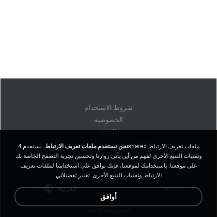
شروط الاستخدام
الخصوصية
الدعم
لا تبيع معلوماتي الشخصية
نحن نستخدم ملفات تعريف الارتباط.
يستخدم 4shared ملفات تعريف الارتباط
لا تشارك معلوماتي الشخصية
وتقنيات التتبع الأخرى لفهم من أين يأتي زوارنا وتحسين تجربة التصفح الخاصة بك
على موقعنا. باستخدامك لموقعنا، فإنك توافق على استخدامنا لملفات تعريف
الارتباط وتقنيات التتبع الأخرى.
تغيير تفضيلاتي
العربية
أوافق
إصدار سطح المكتب