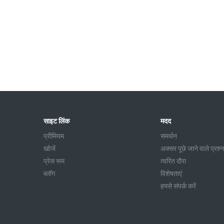
साइट लिंक
मदद
प्रीमियम
समर्थन
खोजें
अक्सर पूछे जाने वाले प्रश्न
प्रेस रूम
त्वरित दौरा
ब्लॉग
विशेषताएं
हमसे संपर्क करें