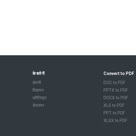
के बारे में
Convert to PDF
कंपनी
DOC to PDF
विज्ञापन
PPTX to PDF
कॉपीराइट
DOCX to PDF
डेवलपर
XLS to PDF
PPT to PDF
XLSX to PDF
CBR to PDF
TXT to PDF