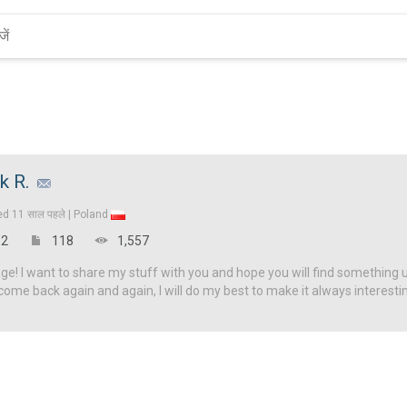
k R.
ed
11 साल पहले |
Poland
2
118
1,557
! I want to share my stuff with you and hope you will find something u
come back again and again, I will do my best to make it always interesti