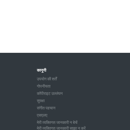
कानूनी
उपयोग की शर्तें
गोपनीयता
कॉपीराइट उल्लंघन
सुरक्षा
संगीत पहचान
एसएलए
मेरी व्यक्तिगत जानकारी न बेचें
मेरी व्यक्तिगत जानकारी साझा न करें