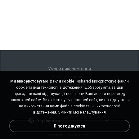
Умови використання
Конфіденційність
Ми використовуємо файли cookie.
4shared використовує файли
Підтримка
cookie та інші технології відстеження, щоб зрозуміти, звідки
Не продавати мою особисту інформацію
приходять наші відвідувачі, і поліпшити Ваш досвід перегляду
Не ділитися моєю особистою інформацією
нашого веб-сайту. Використовуючи наш веб-сайт, ви погоджуєтеся
на використання нами файлів cookie та інших технологій
відстеження.
Змінити мої налаштування
Українська
Я погоджуюся
Версія для настільних ПК