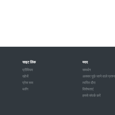
साइट लिंक
मदद
प्रीमियम
समर्थन
खोजें
अक्सर पूछे जाने वाले प्रश्न
प्रेस रूम
त्वरित दौरा
ब्लॉग
विशेषताएं
हमसे संपर्क करें