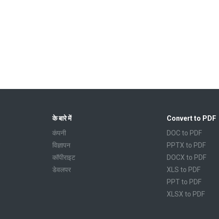
के बारे में
Convert to PDF
कंपनी
DOC to PDF
विज्ञापन
PPTX to PDF
कॉपीराइट
DOCX to PDF
डेवलपर
XLS to PDF
PPT to PDF
XLSX to PDF
CBR to PDF
TXT to PDF