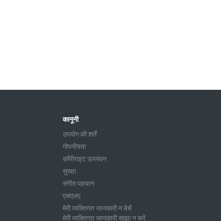
कानूनी
उपयोग की शर्तें
गोपनीयता
कॉपीराइट उल्लंघन
सुरक्षा
संगीत पहचान
एसएलए
मेरी व्यक्तिगत जानकारी न बेचें
मेरी व्यक्तिगत जानकारी साझा न करें