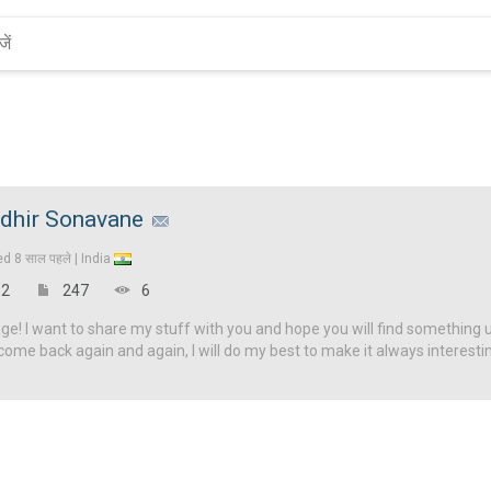
dhir Sonavane
ed
8 साल पहले |
India
2
247
6
! I want to share my stuff with you and hope you will find something u
come back again and again, I will do my best to make it always interesti