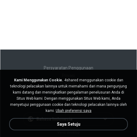
Persyaratan Penggunaan
Privasi
Kami Menggunakan Cookie.
4shared menggunakan cookie dan
Bantuan
teknologi pelacakan lainnya untuk memahami dari mana pengunjung
Jangan jual informasi pribadi saya
kami datang dan meningkatkan pengalaman penelusuran Anda di
Jangan bagikan informasi pribadi saya
Situs Web kami. Dengan menggunakan Situs Web kami, Anda
menyetujui penggunaan cookie dan teknologi pelacakan lainnya oleh
kami.
Ubah preferensi saya
Bahasa Indonesia
Saya Setuju
Versi desktop