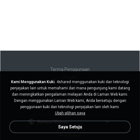
Terma Penggunaan
Privasi
Kami Menggunakan Kuki.
4shared menggunakan kuki dan teknologi
Sokongan
penjejakan lain untuk memahami dari mana pengunjung kami datang
Jangan jual maklumat peribadi saya
dan meningkatkan pengalaman melayari Anda di Laman Web kami.
Jangan kongsi maklumat peribadi saya
Dengan menggunakan Laman Web kami, Anda bersetuju dengan
penggunaan kuki dan teknologi penjejakan lain oleh kami.
Ubah pilihan saya
Bahasa Melayu
Saya Setuju
Versi desktop