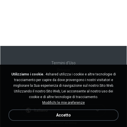
Termini d'Uso
Privacy
Utilizziamo i cookie.
4shared utilizza i cookie e altre tecnologie di
Supporto
tracciamento per capire da dove provengono i nostri visitatori e
Non venda le mie informazioni personali
migliorare la Sua esperienza di navigazione sul nostro Sito Web.
Non condivida le mie informazioni personali
Utilizzando il nostro Sito Web, Lei acconsente al nostro uso dei
cookie e di altre tecnologie di tracciamento.
Modifichi le mie preferenze
Italiano
Accetto
Versione desktop