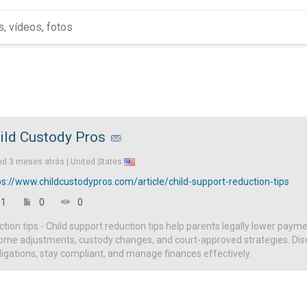
ild Custody Pros
ed
3 meses atrás |
United States
ps://www.childcustodypros.com/article/child-support-reduction-tips
1
0
0
ction tips - Child support reduction tips help parents legally lower paym
ome adjustments, custody changes, and court-approved strategies. Disc
igations, stay compliant, and manage finances effectively.