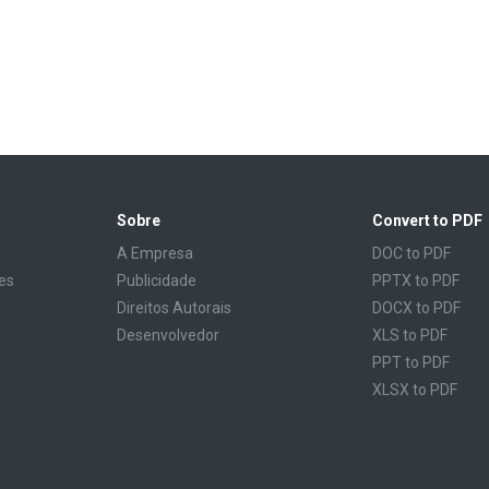
Sobre
Convert to PDF
A Empresa
DOC to PDF
es
Publicidade
PPTX to PDF
Direitos Autorais
DOCX to PDF
Desenvolvedor
XLS to PDF
PPT to PDF
XLSX to PDF
CBR to PDF
TXT to PDF
PPS to PDF