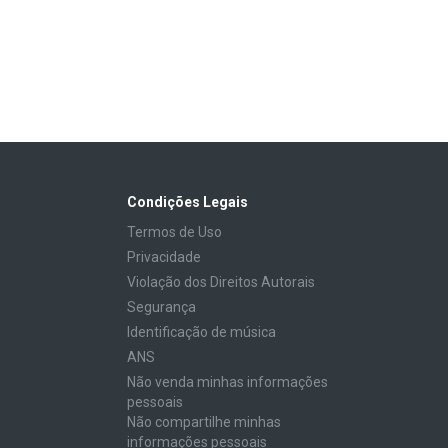
Condições Legais
Termos de Uso
Privacidade
Violação dos Direitos Autorais
Segurança
Identificação de música
ANS
Não venda minhas informações
pessoais
Não compartilhe minhas
informações pessoais