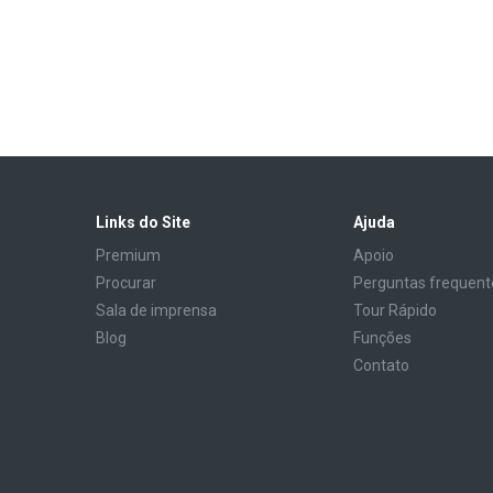
Links do Site
Ajuda
Premium
Apoio
Procurar
Perguntas frequent
Sala de imprensa
Tour Rápido
Blog
Funções
Contato