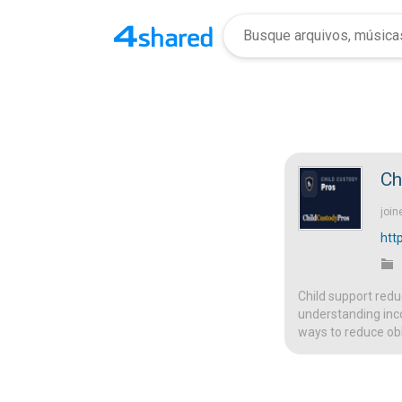
Ch
join
htt
Child support redu
understanding inc
ways to reduce obl