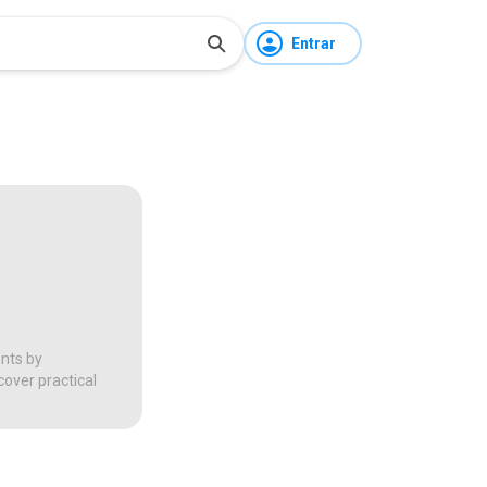
Entrar
ents by
over practical