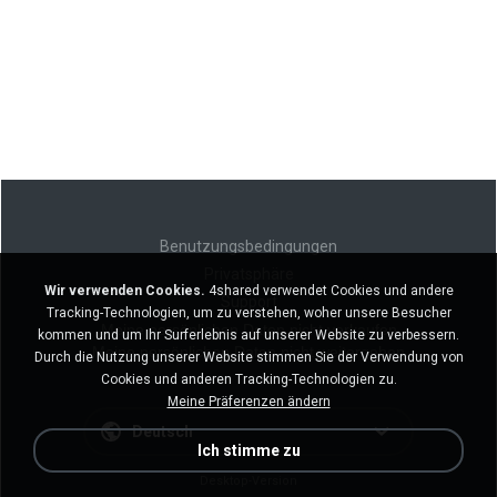
Benutzungsbedingungen
Privatsphäre
Wir verwenden Cookies.
4shared verwendet Cookies und andere
Support
Tracking-Technologien, um zu verstehen, woher unsere Besucher
Meine persönlichen Daten nicht verkaufen
kommen und um Ihr Surferlebnis auf unserer Website zu verbessern.
Meine persönlichen Daten nicht weitergeben
Durch die Nutzung unserer Website stimmen Sie der Verwendung von
Cookies und anderen Tracking-Technologien zu.
Meine Präferenzen ändern
Deutsch
Ich stimme zu
Desktop-Version