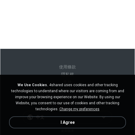
使用條款
隱私權
支持
We Use Cookies.
4shared uses cookies and other tracking
Do not sell my personal information
technologies to understand where our visitors are coming from and
Do not share my personal information
improve your browsing experience on our Website. By using our
Website, you consent to our use of cookies and other tracking
technologies.
Change my preferences
中文
I Agree
桌面版本