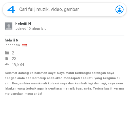
helwiii N.
Joined
10 tahun lalu
helwiii N.
Indonesia
2
23
19,884
Selamat datang ke halaman saya! Saya mahu berkongsi barangan saya
dengan anda dan berharap anda akan mendapati sesuatu yang berguna di
sini. Bergembira menikmati koleksi saya dan kembali lagi dan lagi, saya akan
lakukan yang terbaik agar ia sentiasa menarik buat anda. Terima kasih kerana
meluangkan masa anda!