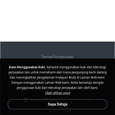
Terma Penggunaan
Privasi
Kami Menggunakan Kuki.
4shared menggunakan kuki dan teknologi
Sokongan
penjejakan lain untuk memahami dari mana pengunjung kami datang
Jangan jual maklumat peribadi saya
dan meningkatkan pengalaman melayari Anda di Laman Web kami.
Jangan kongsi maklumat peribadi saya
Dengan menggunakan Laman Web kami, Anda bersetuju dengan
penggunaan kuki dan teknologi penjejakan lain oleh kami.
Ubah pilihan saya
Bahasa Melayu
Saya Setuju
Versi desktop