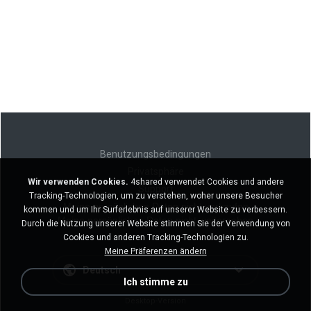
Benutzungsbedingungen
Privatsphäre
Wir verwenden Cookies.
4shared verwendet Cookies und andere
Support
Tracking-Technologien, um zu verstehen, woher unsere Besucher
Meine persönlichen Daten nicht verkaufen
kommen und um Ihr Surferlebnis auf unserer Website zu verbessern.
Meine persönlichen Daten nicht weitergeben
Durch die Nutzung unserer Website stimmen Sie der Verwendung von
Cookies und anderen Tracking-Technologien zu.
Meine Präferenzen ändern
Deutsch
Ich stimme zu
Desktop-Version